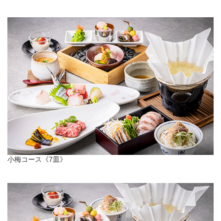
小梅コース《7皿》