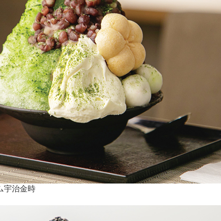
ム宇治金時