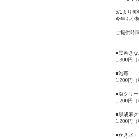
5/1よ
今年も小
ご提供時間
■黒蜜き
1,300円
■泡苺
1,200円
■塩クリ
1,200円
■黒胡麻
1,200円
■かき氷