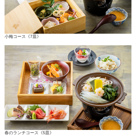
小梅コース《7皿》
春のランチコース《5皿》