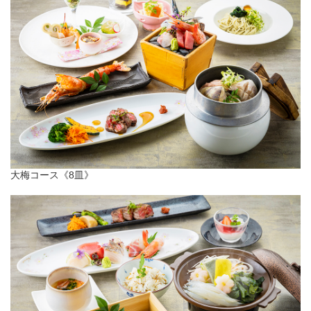
大梅コース《8皿》