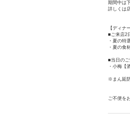
期間中は
詳しくは
【ディナ
■ご来店2
・夏の特選
・夏の食材
■当日の
・小梅【酒
※まん延
ご不便を