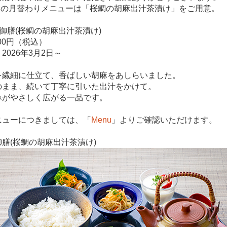
3月の月替わりメニューは「桜鯛の胡麻出汁茶漬け」をご用意。
御膳(
桜鯛の胡麻出汁茶漬け
)
200円（税込）
2026年3月2日～
を繊細に仕立て、香ばしい胡麻をあしらいました。
のまま、続いて丁寧に引いた出汁をかけて。
みがやさしく広がる一品です。
ニューにつきましては、「
Menu
」よりご確認いただけます。
膳(桜鯛の胡麻出汁茶漬け)