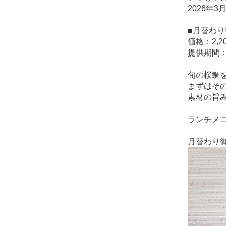
2026年
■月替わり
価格：2,
提供期間：
旬の桜鯛
まずはそ
素材の旨
ランチメ
月替わり御