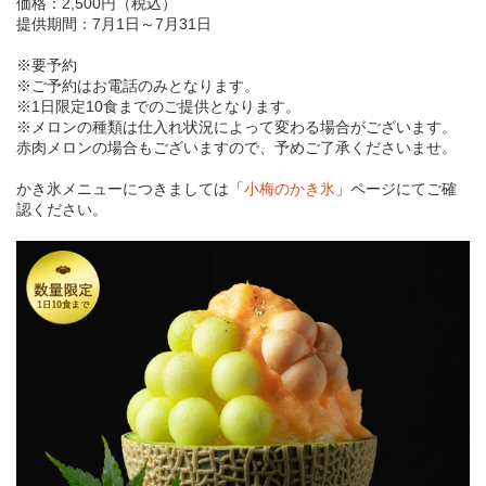
価格：2,500円（税込）
提供期間：7月1日～7月31日
※要予約
※ご予約はお電話のみとなります。
※1日限定10食までのご提供となります。
※メロンの種類は仕入れ状況によって変わる場合がございます。
赤肉メロンの場合もございますので、予めご了承くださいませ。
かき氷メニューにつきましては「
小梅のかき氷
」ページにてご確
認ください。